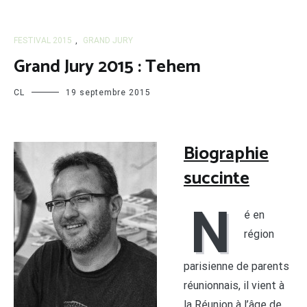
FESTIVAL 2015
,
GRAND JURY
Grand Jury 2015 : Tehem
CL
19 septembre 2015
Biographie
succinte
N
é en
région
parisienne de parents
réunionnais, il vient à
la Réunion à l’âge de