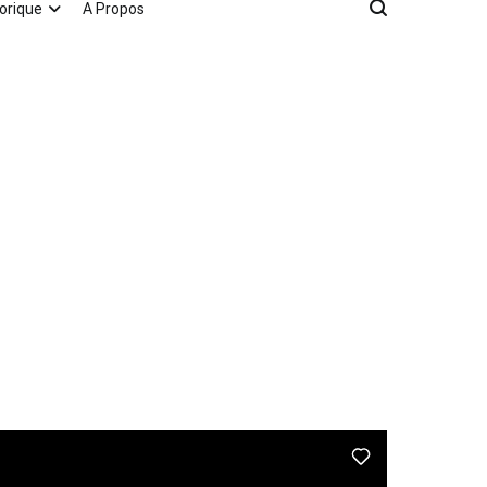
orique
A Propos