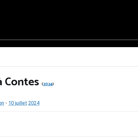
à Contes
(
2024
)
on
-
10 juillet
2024