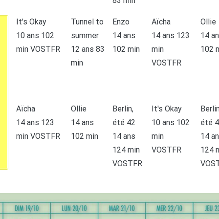
83 min
It's Okay
Tunnel to
Enzo
Aïcha
Ollie
10 ans 102
summer
14 ans
14 ans 123
14 a
min VOSTFR
12 ans 83
102 min
min
102 
min
VOSTFR
Aïcha
Ollie
Berlin,
It's Okay
Berlin
14 ans 123
14 ans
été 42
10 ans 102
été 
min VOSTFR
102 min
14 ans
min
14 a
124 min
VOSTFR
124 
VOSTFR
VOS