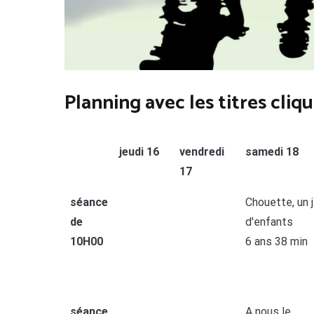
Planning avec les titres cliq
jeudi 16
vendredi
samedi 18
17
séance
Chouette, un 
de
d'enfants
10H00
6 ans 38 min
séance
A nous le