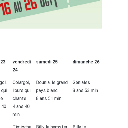
 23
vendredi
samedi 25
dimanche 26
24
gol,
Colargol,
Dounia, le grand
Géniales
 qui
l'ours qui
pays blanc
8 ans 53 min
te
chante
8 ans 51 min
 40
4 ans 40
min
Timioche
Billy le hamster
Billy le