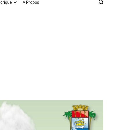
torique
A Propos