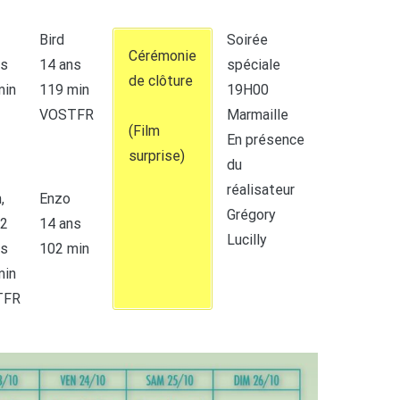
Bird
Soirée
Cérémonie
ns
14 ans
spéciale
de clôture
min
119 min
19H00
VOSTFR
Marmaille
(Film
En présence
surprise)
du
réalisateur
,
Enzo
Grégory
42
14 ans
Lucilly
ns
102 min
min
TFR