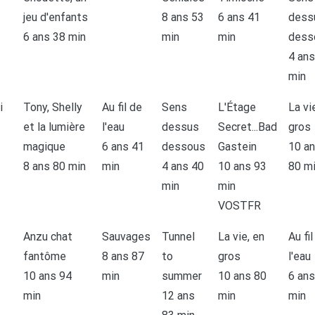
jeu d'enfants
8 ans 53
6 ans 41
dess
6 ans 38 min
min
min
dess
4 ans
min
i
Tony, Shelly
Au fil de
Sens
L'Étage
La vi
et la lumière
l'eau
dessus
Secret...Bad
gros
magique
6 ans 41
dessous
Gastein
10 a
8 ans 80 min
min
4 ans 40
10 ans 93
80 m
min
min
VOSTFR
Anzu chat
Sauvages
Tunnel
La vie, en
Au fil
fantôme
8 ans 87
to
gros
l'eau
10 ans 94
min
summer
10 ans 80
6 ans
min
12 ans
min
min