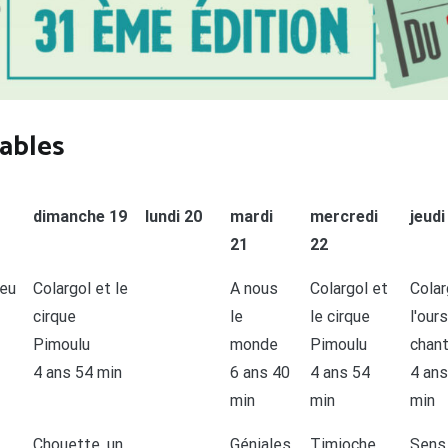
uables
dimanche 19
lundi 20
mardi
mercredi
jeudi
21
22
jeu
Colargol et le
A nous
Colargol et
Colar
cirque
le
le cirque
l'ours
Pimoulu
monde
Pimoulu
chan
4 ans 54 min
6 ans 40
4 ans 54
4 ans
min
min
min
Chouette, un
Géniales
Timioche
Sens