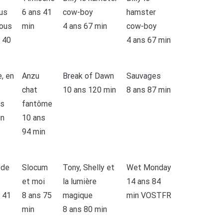
us
6 ans 41
cow-boy
hamster
ous
min
4 ans 67 min
cow-boy
 40
4 ans 67 min
e, en
Anzu
Break of Dawn
Sauvages
chat
10 ans 120 min
8 ans 87 min
ns
fantôme
in
10 ans
94 min
 de
Slocum
Tony, Shelly et
Wet Monday
et moi
la lumière
14 ans 84
 41
8 ans 75
magique
min VOSTFR
min
8 ans 80 min