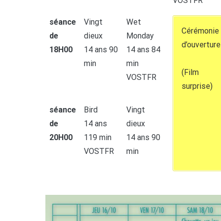
VOSTFR
séance
Vingt
Wet
Cérémonie
de
dieux
Monday
d’ouverture
18H00
14 ans 90
14 ans 84
min
min
(Film
VOSTFR
surprise)
séance
Bird
Vingt
de
14 ans
dieux
20H00
119 min
14 ans 90
VOSTFR
min