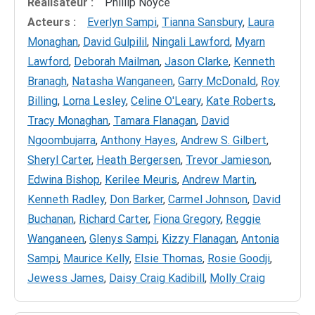
Réalisateur :
Phillip Noyce
Acteurs :
Everlyn Sampi
,
Tianna Sansbury
,
Laura
Monaghan
,
David Gulpilil
,
Ningali Lawford
,
Myarn
Lawford
,
Deborah Mailman
,
Jason Clarke
,
Kenneth
Branagh
,
Natasha Wanganeen
,
Garry McDonald
,
Roy
Billing
,
Lorna Lesley
,
Celine O'Leary
,
Kate Roberts
,
Tracy Monaghan
,
Tamara Flanagan
,
David
Ngoombujarra
,
Anthony Hayes
,
Andrew S. Gilbert
,
Sheryl Carter
,
Heath Bergersen
,
Trevor Jamieson
,
Edwina Bishop
,
Kerilee Meuris
,
Andrew Martin
,
Kenneth Radley
,
Don Barker
,
Carmel Johnson
,
David
Buchanan
,
Richard Carter
,
Fiona Gregory
,
Reggie
Wanganeen
,
Glenys Sampi
,
Kizzy Flanagan
,
Antonia
Sampi
,
Maurice Kelly
,
Elsie Thomas
,
Rosie Goodji
,
Jewess James
,
Daisy Craig Kadibill
,
Molly Craig