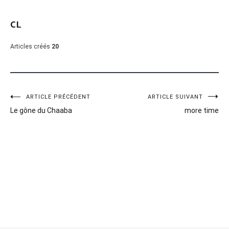
CL
Articles créés
20
Navigation
ARTICLE PRÉCÉDENT
ARTICLE SUIVANT
Le gône du Chaaba
more time
de
l’article