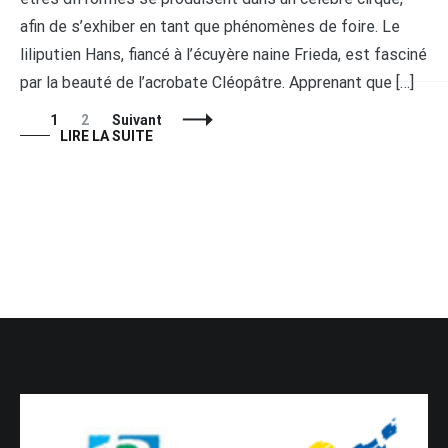
afin de s’exhiber en tant que phénomènes de foire. Le
liliputien Hans, fiancé à l’écuyère naine Frieda, est fasciné
par la beauté de l’acrobate Cléopâtre. Apprenant que […]
Navigation
Page
Page
1
2
Suivant
des
LIRE LA SUITE
articles