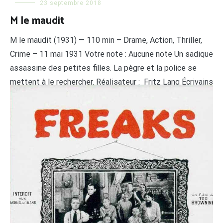
23 septembre 2018
M le maudit
M le maudit (1931) — 110 min – Drame, Action, Thriller,
Crime – 11 mai 1931 Votre note : Aucune note Un sadique
assassine des petites filles. La pègre et la police se
mettent à le rechercher. Réalisateur : Fritz Lang Écrivains
: Egon Jacobson Acteurs : Peter Lorre, Otto Wernicke,
Gustaf Gründgens, Friedrich Gnaß, Rudolf […]
LIRE LA SUITE