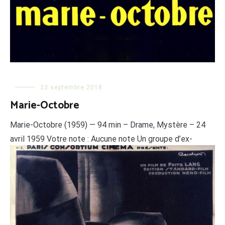
23 septembre 2018
Marie-Octobre
Marie-Octobre (1959) — 94 min – Drame, Mystère – 24
avril 1959 Votre note : Aucune note Un groupe d’ex-
résistants, dont certains s’étaient perdus de vue depuis
la fin de la guerre. Ils dînent ensemble dans la demeure
de leur ancien chef, Castille, qui a été arrêté et tué dans
ce lieu même, évènement qui a […]
LIRE LA SUITE