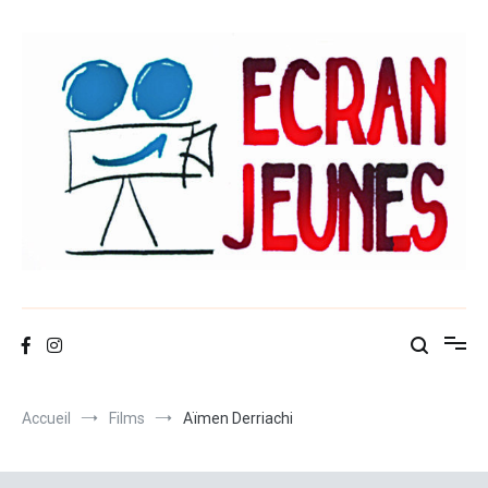
Aller
au
contenu
Ecran-jeunes
Accueil
Films
Aïmen Derriachi